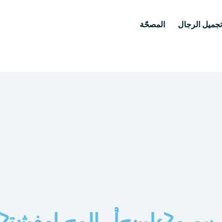
جميل الرجال
المصحّة
وا جمال أجسادكم من جديد