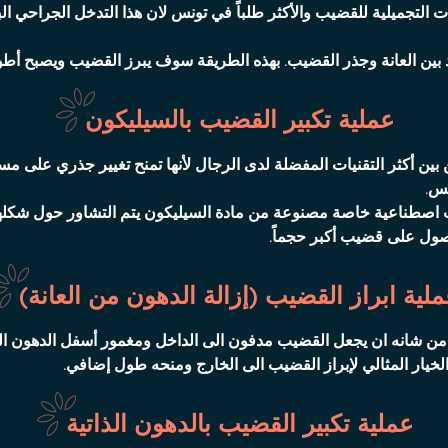
لات التجميلية للقضيب والأكثر طلباً في تونس لان هذا التدخل الجرا
 بين العانة وجذر القضيب. بهذه الطريقة سوف يبرز القضيب ويصبح أط
عملية تكبير القضيب بالسيليكون
ين أكثر التقنيات المفضلة لدى الرجال لأنها تمنح تغيير جذري على مست
نس.
ت اصطناعية خاصة مصنوعة من مادة السيليكون يتم التشاور حول شكلها
صول على قضيب أكبر حجماً.
لية ابراز القضيب (إزالة الدهون من العانة)
ن شانه ان يجعل القضيب مدفون الى الداخل ومغمور أسفل الدهون المت
لخيار المثالي لإبراز القضيب الى الخارج ومنحه طول إضافي.
عملية تكبير القضيب بالدهون الذاتية