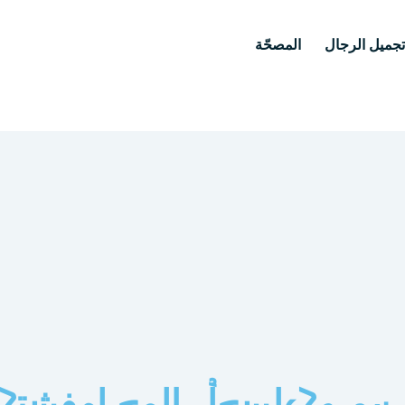
جميل الرجال
المصحّة
وا جمال أجسادكم من جديد