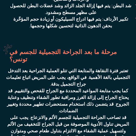
شد البطن:
يتم فيها إزالة الجلد الزائد وشد عضلات البطن للحصول
على مظهر مسطح ومشدود.
تكبير
الأرداف:
يتم فيها ادراج السيليكون أو زيادة حجم المؤخّرة
بحقن الدهون الذاتية لتحسين شكلها وحجمها.
مرحلة ما بعد الجراحة التجميلية للجسم في
تونس؟
تعتبر فترة النقاهة والمتابعة التي تتلو العملية الجراحية بعد التدخل
التجميلي بالغة الأهمية. في الواقع، يجب على المريض اتباع تعليمات
جراح التجميل بدقة.
كما يجب متابعة المواعيد المحددة مع الجراح للفحص والتقييم. قد
يحتاج الجراح إلى إزالة الغرز ومراقبة تطور الشفاء وتنظيف وعناية
الجروح. قد يتضمن ذلك استخدام مستحضرات تطهير محددة وتغيير
الضمادات.
قد تصاحب الجراحة التجميلية للجسم الألم والانزعاج. يجب على
المريض تناول الأدوية الموصوفة من قبل الجراح للتخفيف من الألم
ولتسهيل عملية الشفاء مع الالتزام بتناول طعام صحي ومتوازن