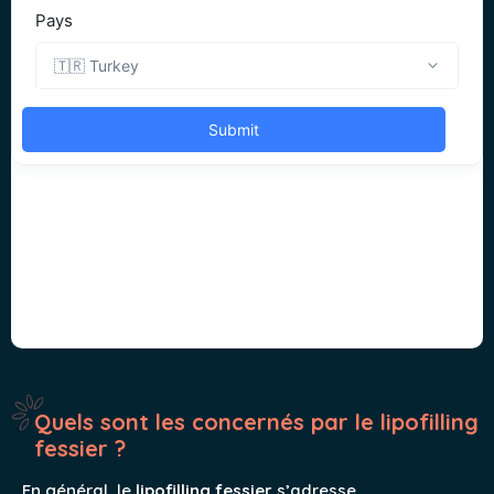
Quels sont les concernés par le lipofilling
fessier ?
En général, le
lipofilling fessier
s’adresse