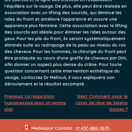
l'équilibre sur le visage. De plus, elle peut être réalisée en
association avec un lifting des sourcils, qui diminue les
rides du front et améliore l'apparence et assure une
apparence plus féminine. Cette association avec le lifting
des sourcils est idéale pour éliminer les rides autour des
yeux. Pour les plis du front, ils seront systématiquement
éliminés suite au redrapage de la peau au niveau du ras
des cheveux. Pour les hommes, la chirurgie du front peut
être pratiquée au cours d'une greffe de cheveux par DHI,
afin donner un aspect plus dense du crâne. Pour toute
question concernant cette intervention esthétique du
visage, contactez Dr Mellouli, il vous expliquera son
déroulement et le résultat escompté.
Navigation
Previous:
La respiration
Next:
Comment avoir le
hypopressive pour un ventre
corps de rêve de Selena
de
plat
Gomez ?
l’article
Medespoir Canada :
+1 437-880-3675