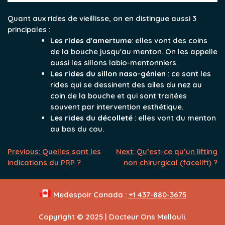
Quant aux rides de vieillisse, on en distingue aussi 3
principales :
Les rides d'amertume
: elles vont des coins
de la bouche jusqu'au menton. On les appelle
aussi les sillons labio-mentonniers.
Les rides du sillon naso-génien
: ce sont les
rides qui se dessinent des ailes du nez au
coin de la bouche et qui sont traitées
souvent par intervention esthétique.
Les rides du décolleté
: elles vont du menton
au bas du cou.
Navigation
Previous:
Quelles sont les
Next:
Qu’est-ce qu’un lifting
indications du PRP ?
non chirurgical (facelift) ?
de
l’article
Medespoir Canada :
+1 437-880-3675
Copyright © 2025
|
Docteur Ons Mellouli.