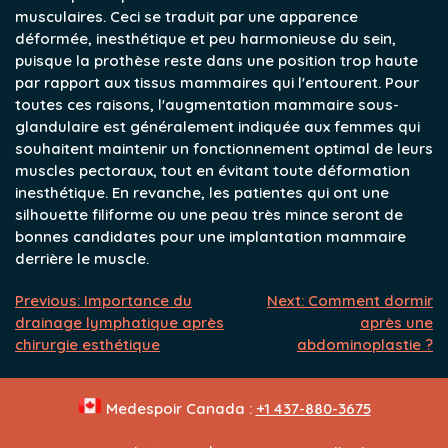
musculaires. Ceci se traduit par une apparence
déformée, inesthétique et peu harmonieuse du sein,
puisque la prothèse reste dans une position trop haute
par rapport aux tissus mammaires qui l'entourent. Pour
toutes ces raisons, l'augmentation mammaire sous-
glandulaire est généralement indiquée aux femmes qui
souhaitent maintenir un fonctionnement optimal de leurs
muscles pectoraux, tout en évitant toute déformation
inesthétique. En revanche, les patientes qui ont une
silhouette filiforme ou une peau très mince seront de
bonnes candidates pour une implantation mammaire
derrière le muscle.
Navigation
Previous:
Importance du
Next:
Comment dormir
drainage lymphatique après
après une
de
chirurgie esthétique
abdominoplastie ?
l’article
Medespoir Canada :
+1 437-880-3675